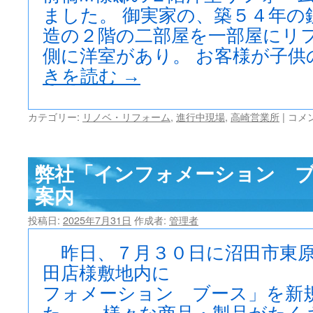
ました。 御実家の、築５４年の
工
事
造の２階の二部屋を一部屋にリフ
完
側に洋室があり。 お客様が子供
了
で
きを読む
→
す。
は
前
カテゴリー:
リノベ・リフォーム
,
進行中現場
,
高崎営業所
|
コメ
橋
M
様
弊社「インフォメーション 
邸
リ
案内
フ
ォ
投稿日:
2025年7月31日
作成者:
管理者
ー
ム
昨日、７月３０日に沼田市東原
完
成
田店様敷地内に
で
フォメーション ブース」を新
す。
は