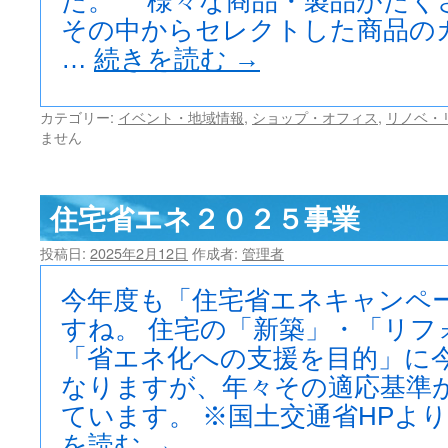
た。 様々な商品・製品がたく
その中からセレクトした商品の
…
続きを読む
→
カテゴリー:
イベント・地域情報
,
ショップ・オフィス
,
リノベ・
ません
住宅省エネ２０２５事業
投稿日:
2025年2月12日
作成者:
管理者
今年度も「住宅省エネキャンペ
すね。 住宅の「新築」・「リフ
「省エネ化への支援を目的」に
なりますが、年々その適応基準
ています。 ※国土交通省HPより
を読む
→