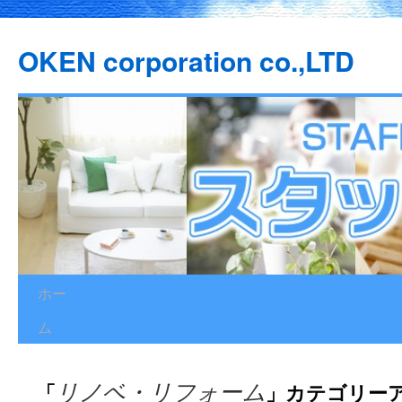
OKEN corporation co.,LTD
ホー
コ
ム
ン
テ
「
」カテゴリー
リノベ・リフォーム
ン