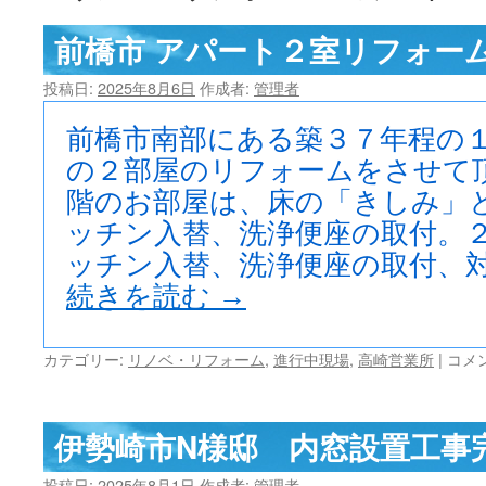
ツ
前橋市 アパート２室リフォー
へ
投稿日:
2025年8月6日
作成者:
管理者
ス
前橋市南部にある築３７年程の
キ
の２部屋のリフォームをさせて
階のお部屋は、床の「きしみ」
ッ
ッチン入替、洗浄便座の取付。
プ
ッチン入替、洗浄便座の取付、対
続きを読む
→
前
カテゴリー:
リノベ・リフォーム
,
進行中現場
,
高崎営業所
|
コメ
橋
市
ア
伊勢崎市N様邸 内窓設置工事
パ
ー
投稿日:
2025年8月1日
作成者:
管理者