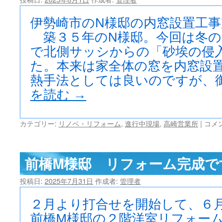
ト
２
室
伊勢崎市のN様邸の内窓設置工
リ
築３５年のN様邸。今回は冬の
フ
で北側サッシからの「砂埃の侵
ォ
ー
た。本来は家全体の窓を内窓設
ム
熱手法としては良いのですが、
完
了
を読む
→
で
す。
は
伊
カテゴリー:
リノベ・リフォーム
,
進行中現場
,
高崎営業所
|
コメ
勢
崎
市
前橋M様邸 リフォーム完成で
N
様
投稿日:
2025年7月31日
作成者:
管理者
邸
内
窓
２月より打合せを開始して、６
設
前橋M様邸の２階洋室リフォー
置