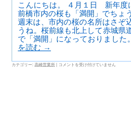
引
こんにちは。 ４月１日 新年度
渡
前橋市内の桜も「満開」でちょう
し
週末は、市内の桜の名所はさぞ
完
了
うね。桜前線も北上して赤城県道
は
で「満開」になっておりました。
を読む
→
新
カテゴリー:
高崎営業所
|
コメントを受け付けていません
年
度
に
入
り
ま
し
た
ね。
は