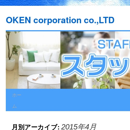
OKEN corporation co.,LTD
ホー
コ
ム
ン
テ
月別アーカイブ:
2015年4月
ン