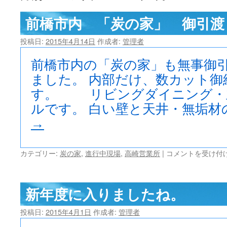
ツ
前橋市内 「炭の家」 御引渡
へ
投稿日:
2015年4月14日
作成者:
管理者
ス
前橋市内の「炭の家」も無事御
キ
ました。 内部だけ、数カット御
す。 リビングダイニング・
ッ
ルです。 白い壁と天井・無垢材
プ
→
前
カテゴリー:
炭の家
,
進行中現場
,
高崎営業所
|
コメントを受け付
橋
市
内
新年度に入りましたね。
「炭
の
投稿日:
2015年4月1日
作成者:
管理者
家」
御