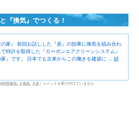
吾
妻
町
と『換気』でつくる！
の
『炭
の
家』-
9
の家』 前回お話しした『炭』の効果に換気を組み合わ
は
ムで特許を取得した『カーボンエアクリーンシステム』
家』です。 日本でも古来からこの働きを建築に …
続
キ
24時間換気
,
＃換気
,
＃炭
|
コメントを受け付けていません
レ
イ
な
空
気
は
『炭』
と
『換
気』