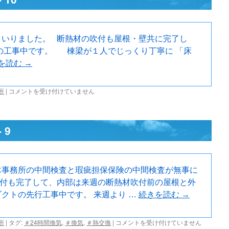
まいりました。 断熱材の吹付も屋根・壁共に完了し
の工事中です。 棟梁が１人でじっくり丁寧に 「床
を読む
→
東
所
|
コメントを受け付けていません
吾
妻
町
 9
の
『炭
の
家』-
10
木事務所の中間検査と瑕疵担保保険の中間検査が無事に
は
取付も完了して、内部は来週の断熱材吹付前の屋根と外
クトの先行工事中です。 来週より …
続きを読む
→
東
所
|
タグ:
＃24時間換気
,
＃換気
,
＃熱交換
|
コメントを受け付けていません