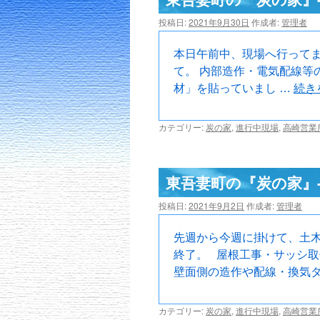
ツ
投稿日:
2021年9月30日
作成者:
管理者
へ
本日午前中、現場へ行って
て。 内部造作・電気配線等
ス
材」を貼っていまし …
続き
キ
カテゴリー:
炭の家
,
進行中現場
,
高崎営業
ッ
プ
東吾妻町の『炭の家』-
投稿日:
2021年9月2日
作成者:
管理者
先週から今週に掛けて、土
終了。 屋根工事・サッシ
壁面側の造作や配線・換気ダ
カテゴリー:
炭の家
,
進行中現場
,
高崎営業