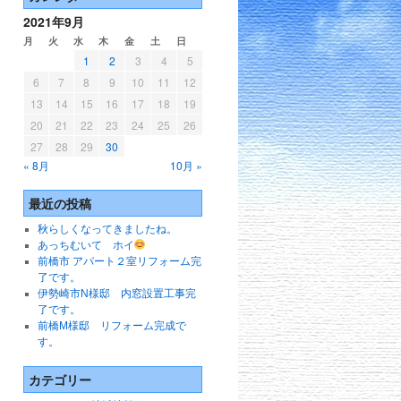
2021年9月
月
火
水
木
金
土
日
1
2
3
4
5
6
7
8
9
10
11
12
13
14
15
16
17
18
19
20
21
22
23
24
25
26
27
28
29
30
« 8月
10月 »
最近の投稿
秋らしくなってきましたね。
あっちむいて ホイ
前橋市 アパート２室リフォーム完
了です。
伊勢崎市N様邸 内窓設置工事完
了です。
前橋M様邸 リフォーム完成で
す。
カテゴリー