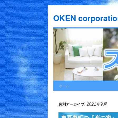
OKEN corporatio
ホーム
コ
ン
月別アーカイブ:
2021年9月
テ
東吾妻町の『炭の家』- 
ン