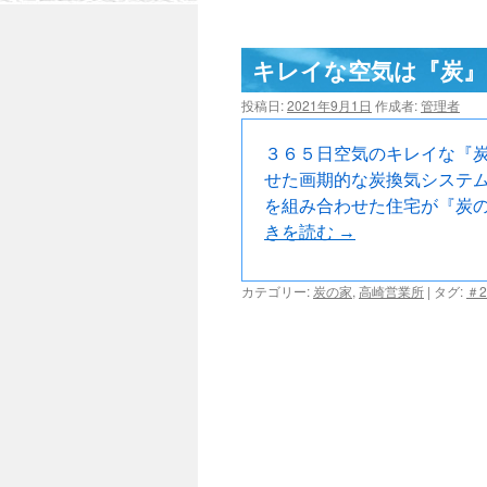
キレイな空気は『炭』
投稿日:
2021年9月1日
作成者:
管理者
３６５日空気のキレイな『炭
せた画期的な炭換気システ
を組み合わせた住宅が『炭の
きを読む
→
カテゴリー:
炭の家
,
高崎営業所
|
タグ:
＃