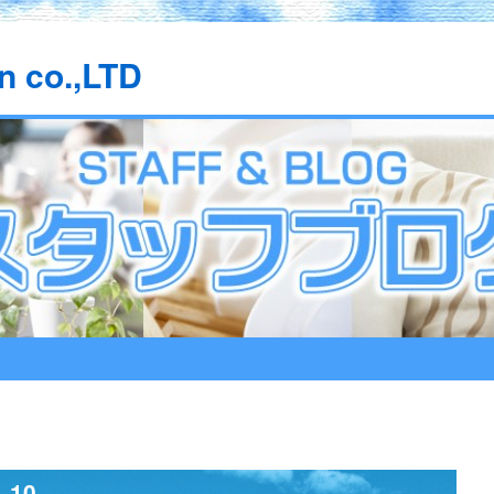
n co.,LTD
10