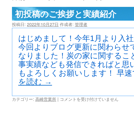
ツ
初投稿のご挨拶と実績紹介
へ
投稿日:
2022年10月27日
作成者:
管理者
ス
はじめまして！今年1月より入社
キ
今回よりブログ更新に関わらせ
なりました！炭の家に関するこ
ッ
事実績なども発信できればと思
プ
もよろしくお願いします！ 早速
を読む
→
初
カテゴリー:
高崎営業所
|
コメントを受け付けていません
投
稿
の
ご
挨