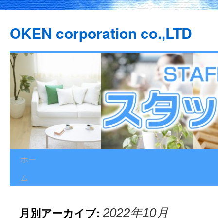
OKEN corporation co.,LTD
ホー
コ
ム
ン
テ
月別アーカイブ:
2022年10月
ン