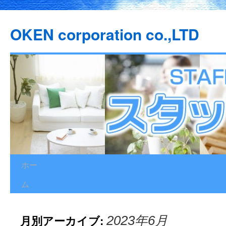
OKEN corporation co.,LTD
ホー
コ
ム
ン
テ
月別アーカイブ:
2023年6月
ン