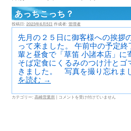
ツ
あっちこっち？
へ
投稿日:
2023年6月5日
作成者:
管理者
ス
先月の２５日に御客様への挨拶
キ
って来ました。 午前中の予定終
輩と昼食で「草笛 小諸本店」に
ッ
そば定食にくるみのつけ汁とゴ
プ
きました。 写真を撮り忘れました
を読む
→
あ
カテゴリー:
高崎営業所
|
コメントを受け付けていません
っ
ち
こ
っ
ち？