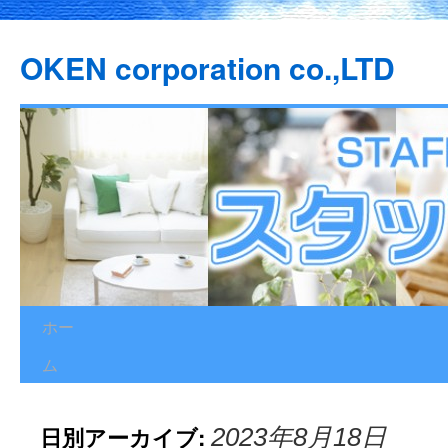
OKEN corporation co.,LTD
ホー
コ
ム
ン
テ
日別アーカイブ:
2023年8月18日
ン