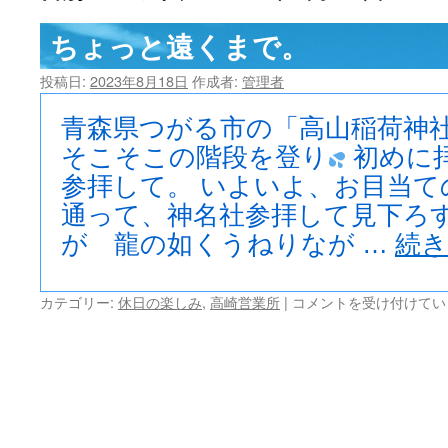
ツ
ちょっと遠くまで。
へ
投稿日:
2023年8月18日
作成者:
管理者
ス
青森県つがる市の「高山稲荷神社
キ
そこそこの階段を登り
初めに
参拝して。 いよいよ、お目当て
ッ
通って、神名社参拝して見下ろす
プ
が 龍の如くうねりなが …
続
ち
カテゴリー:
休日の楽しみ
,
高崎営業所
|
コメントを受け付けてい
ょ
っ
と
遠
く
ま
で。