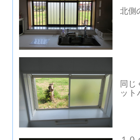
北側
同じ
ット
１０