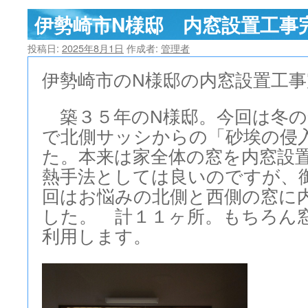
伊勢崎市N様邸 内窓設置工事
ツ
へ
投稿日:
2025年8月1日
作成者:
管理者
ス
伊勢崎市のN様邸の内窓設置工
キ
築３５年のN様邸。今回は冬の
ッ
で北側サッシからの「砂埃の侵
プ
た。本来は家全体の窓を内窓設
熱手法としては良いのですが、
回はお悩みの北側と西側の窓に
した。 計１１ヶ所。もちろん
利用します。