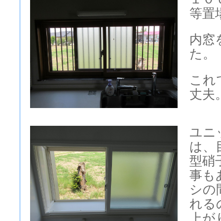
等置
内窓
た。
これ
丈夫
ユニ
は、
型硝
事も
シの
れる
上が