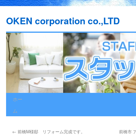
OKEN corporation co.,LTD
ホー
コ
ム
ン
テ
←
前橋M様邸 リフォーム完成です。
前橋市 
ン