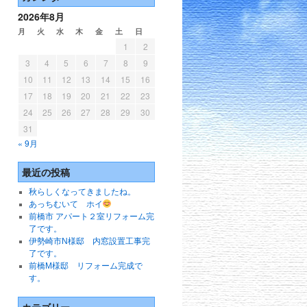
2026年8月
月
火
水
木
金
土
日
1
2
3
4
5
6
7
8
9
10
11
12
13
14
15
16
17
18
19
20
21
22
23
24
25
26
27
28
29
30
31
« 9月
最近の投稿
秋らしくなってきましたね。
あっちむいて ホイ
前橋市 アパート２室リフォーム完
了です。
伊勢崎市N様邸 内窓設置工事完
了です。
前橋M様邸 リフォーム完成で
す。