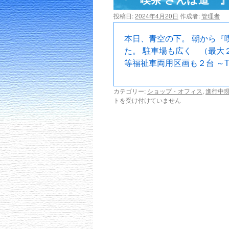
ツ
投稿日:
2024年4月20日
作成者:
管理者
へ
本日、青空の下。 朝から『
た。 駐車場も広く （最大
ス
等福祉車両用区画も２台 ～TE
キ
カテゴリー:
ショップ・オフィス
,
進行中
ッ
トを受け付けていません
プ