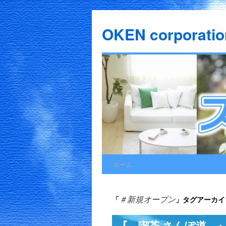
OKEN corporatio
ホーム
コ
ン
「
」タグアーカイ
＃新規オープン
テ
『 喫茶 さんぽ道 
ン