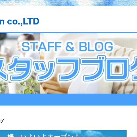
n co.,LTD
ブ
』 様 いよいよオープン！