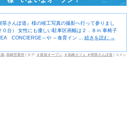
喫茶さんぽ道』様の竣工写真の撮影へ行って参りまし
２０台） 女性にも優しい駐車区画幅は２．８ｍ 車椅子
A CONCIERGE～や ～食育イン …
続きを読む
→
『
現場
,
高崎営業所
|
タグ:
＃新規オープン
,
＃高崎カフェ ＃喫茶さんぽ道
|
コメン
喫
茶
さ
ん
ぽ
道 』
様
い
よ
い
よ
オ
ー
プ
ン！