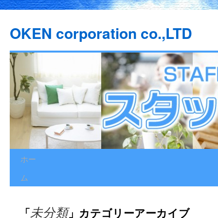
OKEN corporation co.,LTD
ホー
コ
ム
ン
テ
「
」カテゴリーアーカイブ
未分類
ン