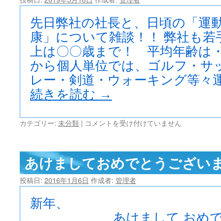
事
納
め。
先日弊社の社長と、日頃の「運
は
康」について雑談！！ 弊社も若
上は〇〇歳まで！ 平均年齢は・
から個人単位では、ゴルフ・サ
レー・剣道・ウォーキング等々運
続きを読む
→
健
カテゴリー:
未分類
|
コメントを受け付けていません
康
増
進！！
あけましておめでとうござい
は
投稿日:
2016年1月6日
作成者:
管理者
新年
あけまして おめでと