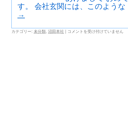
す。 会社玄関には、このような 
→
あ
カテゴリー:
未分類
,
沼田本社
|
コメントを受け付けていません
け
ま
し
て
お
め
で
と
う
ご
ざ
い
ま
す。
は