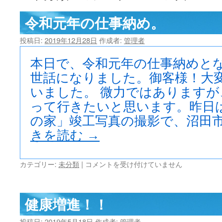
ツ
令和元年の仕事納め。
へ
投稿日:
2019年12月28日
作成者:
管理者
ス
本日で、令和元年の仕事納めとな
キ
世話になりました。御客様！大
いました。 微力ではありますが
ッ
って行きたいと思います。昨日
プ
の家」竣工写真の撮影で、沼田市
きを読む
→
令
カテゴリー:
未分類
|
コメントを受け付けていません
和
元
年
健康増進！！
の
仕
投稿日:
2019年5月18日
作成者:
管理者