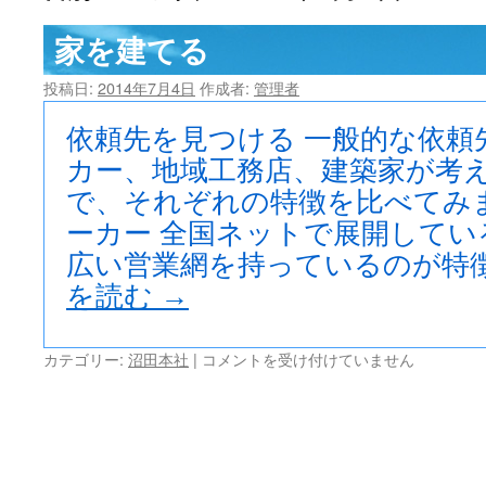
ツ
家を建てる
へ
投稿日:
2014年7月4日
作成者:
管理者
ス
依頼先を見つける 一般的な依頼
キ
カー、地域工務店、建築家が考
で、それぞれの特徴を比べてみ
ッ
ーカー 全国ネットで展開してい
プ
広い営業網を持っているのが特
を読む
→
家
カテゴリー:
沼田本社
|
コメントを受け付けていません
を
建
て
る
は