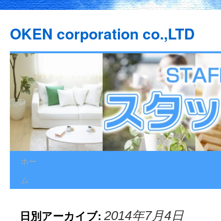
OKEN corporation co.,LTD
ホー
コ
ム
ン
テ
日別アーカイブ:
2014年7月4日
ン