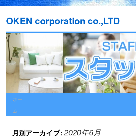
OKEN corporation co.,LTD
ホー
コ
ム
ン
テ
月別アーカイブ:
2020年6月
ン