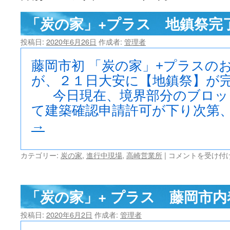
ツ
「炭の家」+プラス 地鎮祭完
へ
投稿日:
2020年6月26日
作成者:
管理者
ス
藤岡市初 「炭の家」+プラスの
キ
が、２１日大安に【地鎮祭】が
今日現在、境界部分のブロッ
ッ
て建築確認申請許可が下り次第、
プ
→
「炭
カテゴリー:
炭の家
,
進行中現場
,
高崎営業所
|
コメントを受け付
の
家」
+プ
「炭の家」+ プラス 藤岡市
ラ
ス
投稿日:
2020年6月2日
作成者:
管理者
地
鎮