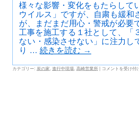
祭
様々な影響・変化をもたらして
完
ウイルス」ですが、自粛も緩和
了。
が、まだまだ用心・警戒が必要
は
工事を施工する１社として、「
ない・感染させない」に注力し
り …
続きを読む
→
「炭
カテゴリー:
炭の家
,
進行中現場
,
高崎営業所
|
コメントを受け付
の
家」
+
プ
ラ
ス
藤
岡
市
内
着