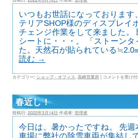
いつもお世話になっております
テリアSHOP様のディスプレイ
チェンジ作業をして来ました。
シートに・・・。 「ストーンタ
た。天然石が貼られている≒2.0
読む
→
イ
カテゴリー:
ショップ・オフィス
,
高崎営業所
|
コメントを受け付
メ
ー
ジ
春近し！
チ
ェ
投稿日:
2022年3月14日
作成者:
管理者
ン
ジ！
は
今日は、暑かったですね。 先週
車場に弊社の除雪車両が集結して