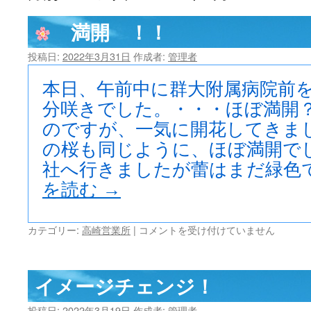
ツ
満開 ！！
へ
投稿日:
2022年3月31日
作成者:
管理者
ス
本日、午前中に群大附属病院前
キ
分咲きでした。・・・ほぼ満開？
のですが、一気に開花してきまし
ッ
の桜も同じように、ほぼ満開でし
プ
社へ行きましたが蕾はまだ緑色
を読む
→
カテゴリー:
高崎営業所
|
コメントを受け付けていません
満
開 ！！
イメージチェンジ！
は
投稿日:
2022年3月19日
作成者:
管理者