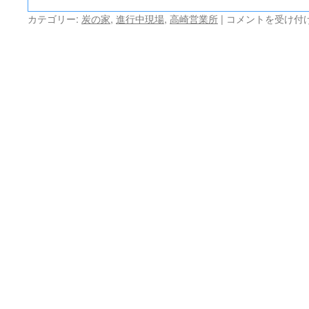
東
カテゴリー:
炭の家
,
進行中現場
,
高崎営業所
|
コメントを受け付
吾
妻
町
の
『炭
の
家』-15
は