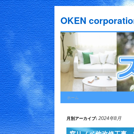
OKEN corporatio
ホーム
コ
ン
月別アーカイブ:
2024年8月
テ
窓リノベ他改修工事 
ン