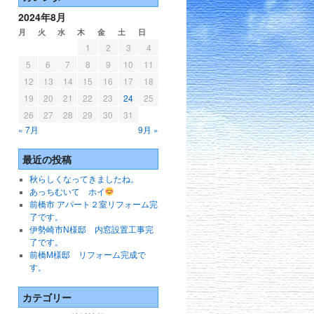
2024年8月
月
火
水
木
金
土
日
1
2
3
4
5
6
7
8
9
10
11
12
13
14
15
16
17
18
19
20
21
22
23
24
25
26
27
28
29
30
31
« 7月
9月 »
最近の投稿
秋らしくなってきましたね。
あっちむいて ホイ
前橋市 アパート２室リフォーム完
了です。
伊勢崎市N様邸 内窓設置工事完
了です。
前橋M様邸 リフォーム完成で
す。
カテゴリー