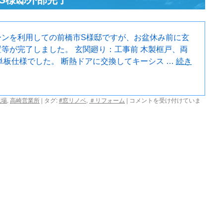
ーンを利用しての前橋市S様邸ですが、お盆休み前に玄
等が完了しました。 玄関廻り：工事前 木製框戸、両
単板仕様でした。 断熱ドアに交換してキーシス …
続き
窓
現場
,
高崎営業所
|
タグ:
#窓リノベ
,
＃リフォーム
|
コメントを受け付けていま
リ
ノ
ベ
他
改
修
工
事
S
様
邸
外
部