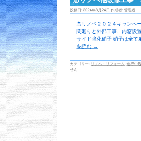
ツ
投稿日:
2024年8月24日
作成者:
管理者
へ
窓リノベ２０２４キャンペ
関廻りと外部工事、内窓設置
ス
サイド強化硝子 硝子は全て
キ
を読む
→
ッ
カテゴリー:
リノベ・リフォーム
,
進行中
せん
プ