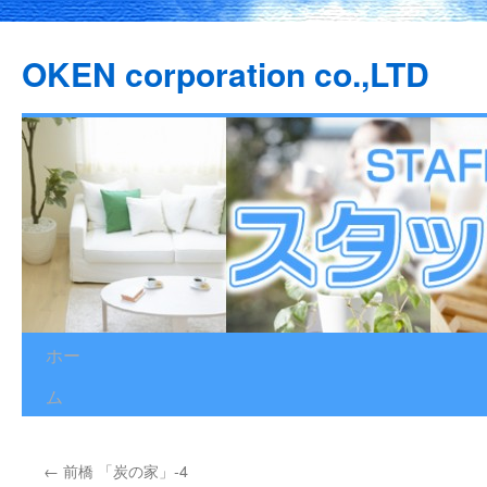
OKEN corporation co.,LTD
ホー
コ
ム
ン
テ
←
前橋 「炭の家」‐4
ン