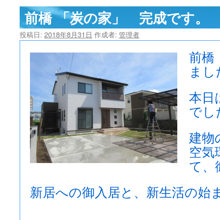
前橋 「炭の家」 完成です。
ツ
へ
投稿日:
2018年8月31日
作成者:
管理者
ス
前橋
まし
キ
ッ
本日
プ
でし
建物
空気
て、
新居への御入居と、新生活の始